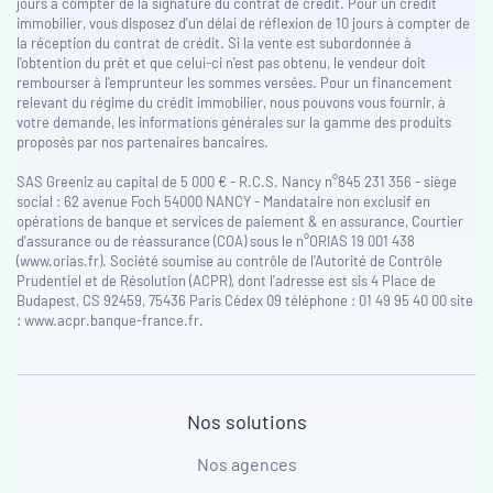
jours à compter de la signature du contrat de crédit. Pour un crédit
immobilier, vous disposez d'un délai de réflexion de 10 jours à compter de
la réception du contrat de crédit. Si la vente est subordonnée à
l'obtention du prêt et que celui-ci n'est pas obtenu, le vendeur doit
rembourser à l'emprunteur les sommes versées. Pour un financement
relevant du régime du crédit immobilier, nous pouvons vous fournir, à
votre demande, les informations générales sur la gamme des produits
proposés par nos partenaires bancaires.
SAS Greeniz au capital de 5 000 € - R.C.S. Nancy n°845 231 356 - siège
social : 62 avenue Foch 54000 NANCY - Mandataire non exclusif en
opérations de banque et services de paiement & en assurance, Courtier
d'assurance ou de réassurance (COA) sous le n°ORIAS 19 001 438
(www.orias.fr). Société soumise au contrôle de l'Autorité de Contrôle
Prudentiel et de Résolution (ACPR), dont l'adresse est sis 4 Place de
Budapest, CS 92459, 75436 Paris Cédex 09 téléphone : 01 49 95 40 00 site
: www.acpr.banque-france.fr.
Nos solutions
Nos agences