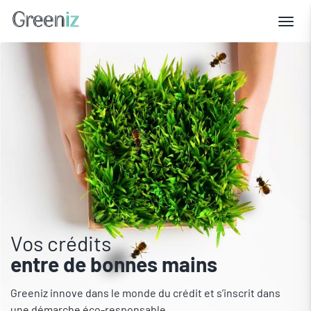
Togg
navig
Vos crédits
entre de bonnes mains
Greeniz innove dans le monde du crédit et s’inscrit
dans
une démarche éco-responsable.