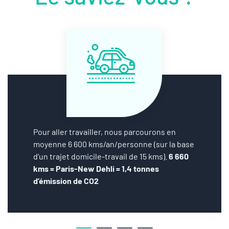
Pour aller travailler, nous parcourons en
moyenne 6 600 kms/an/personne (sur la base
d'un trajet domicile-travail de 15 kms).
6 660
kms = Paris-New Dehli = 1,4 tonnes
d’émission de CO2